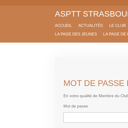
Passer
ASPTT STRASBOU
au
contenu
principal
ACCUEIL
ACTUALITÉS
LE CLUB
LA PAGE DES JEUNES
LA PAGE DE
MOT DE PASSE
En votre qualité de Membre du Clu
Mot de passe