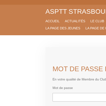
Passer
ASPTT STRASBOU
au
contenu
principal
ACCUEIL
ACTUALITÉS
LE CLUB
LA PAGE DES JEUNES
LA PAGE DE
MOT DE PASSE
En votre qualité de Membre du Clu
Mot de passe